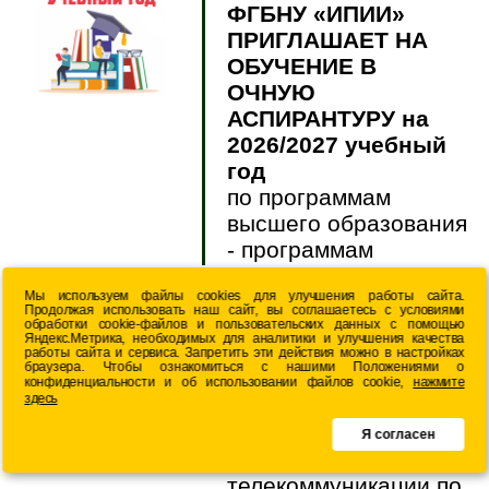
ФГБНУ «ИПИИ»
ПРИГЛАШАЕТ НА
ОБУЧЕНИЕ В
ОЧНУЮ
АСПИРАНТУРУ на
2026/2027 учебный
год
по программам
высшего образования
- программам
подготовки научных и
Мы используем файлы cookies для улучшения работы сайта.
научно-
Продолжая использовать наш сайт, вы соглашаетесь с условиями
педагогических
обработки cookie-файлов и пользовательских данных с помощью
Яндекс.Метрика, необходимых для аналитики и улучшения качества
кадров по группе
работы сайта и сервиса. Запретить эти действия можно в настройках
браузера. Чтобы ознакомиться с нашими Положениями о
научных
конфиденциальности и об использовании файлов cookie,
нажмите
здесь
специальностей 2.3
Информационные
Я согласен
технологии и
телекоммуникации по